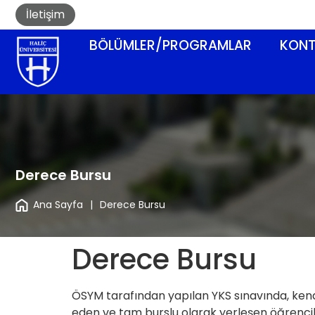
İletişim
BÖLÜMLER/PROGRAMLAR
KONT
Derece Bursu
Ana Sayfa
|
Derece Bursu
Derece Bursu
ÖSYM tarafından yapılan YKS sınavında, kendi p
eden ve tam burslu olarak yerleşen öğrencile