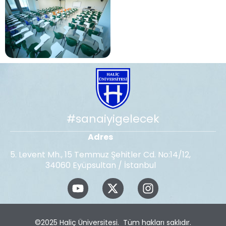
#sanaiyigelecek
Adres
5. Levent Mh., 15 Temmuz Şehitler Cd. No:14/12,
34060 Eyüpsultan / İstanbul
©2025
Haliç Üniversitesi
. Tüm hakları saklıdır.