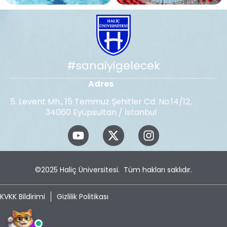
#sanaiyigelecek
Adres
5. Levent Mh., 15 Temmuz Şehitler Cd. No:14/12,
34060 Eyüpsultan / İstanbul
©2025
Haliç Üniversitesi
. Tüm hakları saklıdır.
KVKK Bildirimi
Gizlilik Politikası