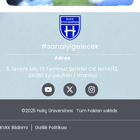
#sanaiyigelecek
Adres
5. Levent Mh., 15 Temmuz Şehitler Cd. No:14/12,
34060 Eyüpsultan / İstanbul
©2025
Haliç Üniversitesi
. Tüm hakları saklıdır.
KVKK Bildirimi
Gizlilik Politikası