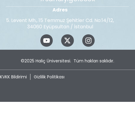
Adres
5. Levent Mh., 15 Temmuz Şehitler Cd. No:14/12,
34060 Eyüpsultan / İstanbul
©2025
Haliç Üniversitesi
. Tüm hakları saklıdır.
KVKK Bildirimi
Gizlilik Politikası