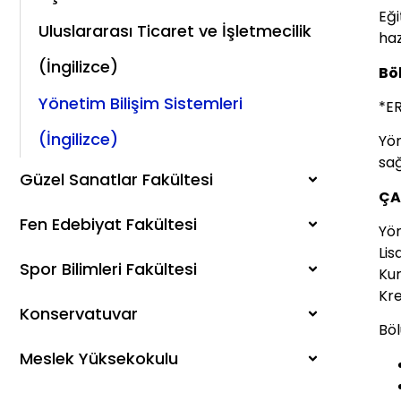
Eğ
Uluslararası Ticaret ve İşletmecilik
haz
(İngilizce)
Bö
Yönetim Bilişim Sistemleri
*E
(İngilizce)
Yön
sağ
Güzel Sanatlar Fakültesi
ÇA
Fen Edebiyat Fakültesi
Yön
Li
Spor Bilimleri Fakültesi
Kur
Kre
Konservatuvar
Böl
Meslek Yüksekokulu