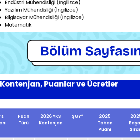
Endüstri Mühendisliği (İngilizce)
Yazılım Mühendisliği (İngilizce)
Bilgisayar Mühendisliği (İngilizce)
Matematik
Kontenjan, Puanlar ve Ücretler
rs
Puan
2026 YKS
ŞGY*
2025
202
anı
Türü
Kontenjan
Taban
Başa
Puanı
Sıra