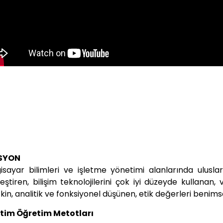
Dr. Öğr. Üyesi Muha
Yönetim Bilişim Sistemleri (
SYON
gisayar bilimleri ve işletme yönetimi alanlarında ulusla
leştiren, bilişim teknolojilerini çok iyi düzeyde kullana
kin, analitik ve fonksiyonel düşünen, etik değerleri benims
itim Öğretim Metotları