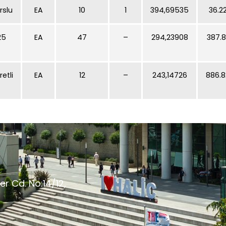
rslu
EA
10
1
394,69535
36.2
25
EA
47
–
294,23908
387.8
retli
EA
12
–
243,14726
886.8
er Cd. No:14/12,