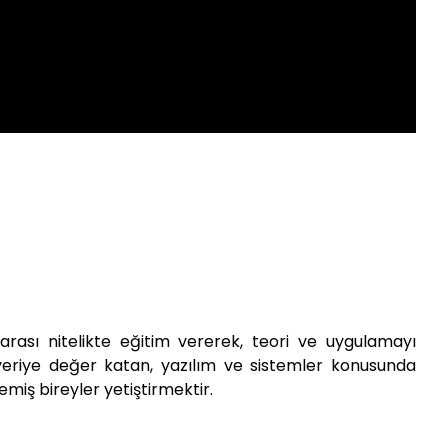
mmet Sait BOZİK
İngilizce) Bölüm Başkanı
rarası nitelikte eğitim vererek, teori ve uygulamayı
n, veriye değer katan, yazılım ve sistemler konusunda
emiş bireyler yetiştirmektir.