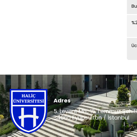
Bu
%
Üc
Adres
5. Levent Mh., 15 Temmuz Şehitl
34060 Eyüpsultan / İstanbul