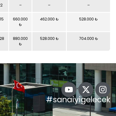
22
–
–
–
15
660.000
462.000 ₺
528.000 ₺
₺
28
880.000
528.000 ₺
704.000 ₺
₺
#sanaiyigelecek