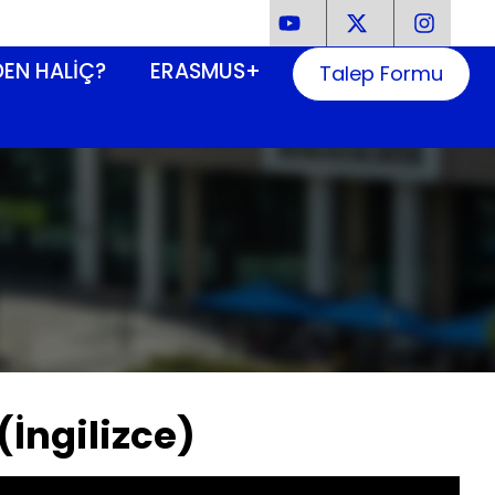
EN HALIÇ?
ERASMUS+
Talep Formu
(İngilizce)