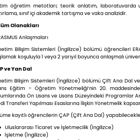
itim öğretim metotları; teorik anlatım, laboratuvarda
ırlama, sınıf içi akademik tartışma ve vaka analizidir.
lüm Olanakları
RASMUS Anlaşmaları
etim Bilişim Sistemleri (İngilizce) bölümü öğrencileri ER
lamak koşuluyla 1 veya 2 yarıyıl boyunca anlaşmalı ünive
P ve Yan Dal
etim Bilişim Sistemleri (İngilizce) bölümü Çift Ana Dal v
sans Eğitim – Öğretim Yönetmeliği’nin 20. maddesinde
umlarında Ön Lisans ve Lisans Düzeyindeki Programlar Ara
di Transferi Yapılması Esaslarına İlişkin Yönetmelik kaps
üme kayıtlı öğrencilerin ÇAP (Çift Ana Dal) yapabilecekl
Uluslararası Ticaret ve İşletmecilik (İngilizce)
İşletme (İngilizce)