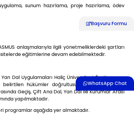
 uygulama, sunum hazırlama, proje hazırlama, ödev
Başvuru Formu
ASMUS anlaşmalarıyla ilgili yönetmeliklerdeki şartları
rsitelerde eğitimlerine devam edebilmektedir.
e Yan Dal Uygulamaları Haliç Üniversitesi Ön Lisans ve
WhatsApp Chat
 belirtilen hükümler doğrultusunda Yükseköğretim
sında Geçiş, Çift Ana Dal, Yan Dal ile Kurumlar Arası
amında yapılmaktadır.
eri programlar aşağıda yer almaktadır.