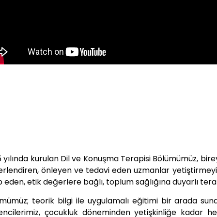
Öğr. Gör. Filiz O
Dil ve Konuşma Terapisi B
 yılında kurulan Dil ve Konuşma Terapisi Bölümümüz, bireyl
rlendiren, önleyen ve tedavi eden uzmanlar yetiştirmeyi
p eden, etik değerlere bağlı, toplum sağlığına duyarlı tera
mümüz; teorik bilgi ile uygulamalı eğitimi bir arada sun
ncilerimiz, çocukluk döneminden yetişkinliğe kadar her