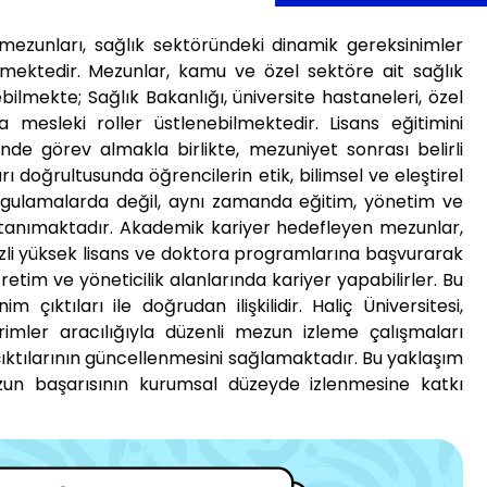
 mezunları, sağlık sektöründeki dinamik gereksinimler
lmektedir. Mezunlar, kamu ve özel sektöre ait sağlık
ilmekte; Sağlık Bakanlığı, üniversite hastaneleri, özel
a mesleki roller üstlenebilmektedir. Lisans eğitimini
nde görev almakla birlikte, mezuniyet sonrası belirli
 doğrultusunda öğrencilerin etik, bilimsel ve eleştirel
 uygulamalarda değil, aynı zamanda eğitim, yönetim ve
k tanımaktadır. Akademik kariyer hedefleyen mezunlar,
tezli yüksek lisans ve doktora programlarına başvurarak
etim ve yöneticilik alanlarında kariyer yapabilirler. Bu
ıktıları ile doğrudan ilişkilidir. Haliç Üniversitesi,
irimler aracılığıyla düzenli mezun izleme çalışmaları
ıktılarının güncellenmesini sağlamaktadır. Bu yaklaşım
zun başarısının kurumsal düzeyde izlenmesine katkı