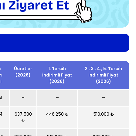
5
Ücretler
1. Tercih
2., 3., 4., 5. Tercih
rı
(2026)
İndirimli Fiyat
İndirimli Fiyat
ı
(2026)
(2026)
51
–
–
–
51
637.500
446.250 ₺
510.000 ₺
₺