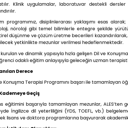
tılır. Klinik uygulamalar, laboratuvar destekli dersl
dırılır.
im programımız, disiplinlerarası yaklaşımı esas alarak; 
oloji, nöroloji gibi temel bilimlerle entegre şekilde yür
tirel düşünme ve çözüm üretme becerileri kazandırılarak, 
ilecek yetkinlikte mezunlar verilmesi hedeflenmektedir.
 kurulan ve dinamik yapısıyla hızla gelişen Dil ve Konuşma
ğrenci odaklı eğitim anlayışıyla geleceğin uzman terapistle
anılan Derece
ve Konuşma Terapisi Programını başarı ile tamamlayan öğr
 Kademeye Geçiş
ns eğitimini başarıyla tamamlayan mezunlar, ALES’ten g
yde İngilizce dil yeterliliğini (YDS, TOEFL, vb.) belgelem
ek lisans ve doktora programlarına başvurarak akademik 