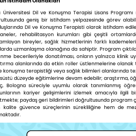
un İstihdam Olanakları
ç Üniversitesi Dil ve Konuşma Terapisi Lisans Programı
ultusunda geniş bir istihdam yelpazesinde görev alabi
luşlarında Dil ve Konuşma Terapisti olarak istihdam edileb
aneler, rehabilitasyon kurumları gibi çeşitli ortamlard
mlayan bireyler, sağlık hizmetlerinin farklı kademeleri
larda uzmanlaşma olanağına da sahiptir. Program çıktıları
nme becerileriyle donatılması, onların yalnızca klinik
tırma alanlarında da etkin roller üstlenmelerine olana
ve konuşma terapistliği veya sağlık bilimleri alanlarında 
nsüstü düzeyde eğitimlerine devam edebilir; araştırma, öğr
ç, Bologna süreciyle uyumlu olarak tanımlanmış öğrenim ç
nlarının kariyer gelişimlerini izlemek amacıyla ilgili b
tmekte; paydaş geri bildirimleri doğrultusunda program ç
kalite güvence süreçlerinin sürekliliğine hem de me
aktadır.