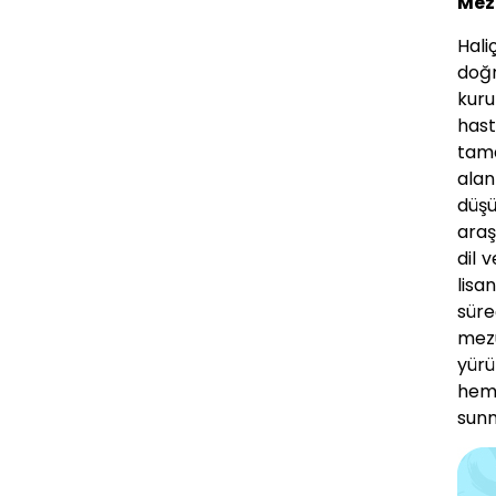
Mez
Hali
doğr
kuru
hast
tama
alan
düşü
araş
dil 
lisa
süre
mezu
yürü
hem 
sunm