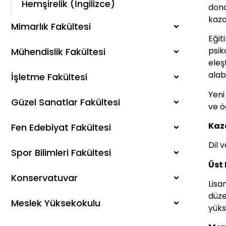
Hemşirelik (İngilizce)
dona
kazan
Mimarlık Fakültesi
Eğit
psik
Mühendislik Fakültesi
eleş
alab
İşletme Fakültesi
Yeni
Güzel Sanatlar Fakültesi
ve ö
Kaz
Fen Edebiyat Fakültesi
Dil 
Spor Bilimleri Fakültesi
Üst
Konservatuvar
Lisa
düze
Meslek Yüksekokulu
yüks