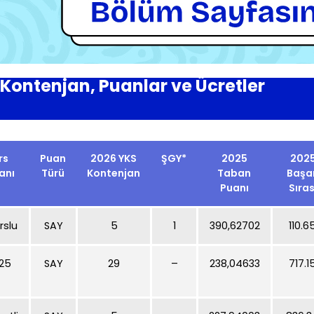
Kontenjan, Puanlar ve Ücretler
rs
Puan
2026 YKS
ŞGY*
2025
202
anı
Türü
Kontenjan
Taban
Başa
Puanı
Sıras
rslu
SAY
5
1
390,62702
110.6
25
SAY
29
–
238,04633
717.1