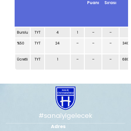
Puanı
Sırası
Burslu
TYT
4
1
–
–
–
%50
TYT
24
–
–
–
340.
Ücretli
TYT
1
–
–
–
680.
#sanaiyigelecek
Adres