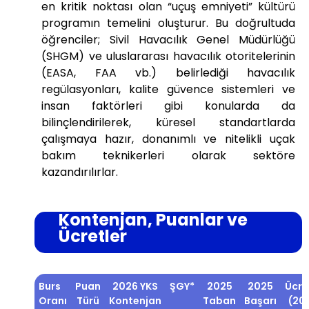
en kritik noktası olan “uçuş emniyeti” kültürü
programın temelini oluşturur. Bu doğrultuda
öğrenciler; Sivil Havacılık Genel Müdürlüğü
(SHGM) ve uluslararası havacılık otoritelerinin
(EASA, FAA vb.) belirlediği havacılık
regülasyonları, kalite güvence sistemleri ve
insan faktörleri gibi konularda da
bilinçlendirilerek, küresel standartlarda
çalışmaya hazır, donanımlı ve nitelikli uçak
bakım teknikerleri olarak sektöre
kazandırılırlar.
Kontenjan, Puanlar ve
Ücretler
Burs
Puan
2026 YKS
ŞGY*
2025
2025
Ücre
Oranı
Türü
Kontenjan
Taban
Başarı
(20