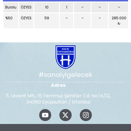
Burslu
ÖZYES
10
1
–
–
–
%50
ÖZYES
59
–
–
–
285.000
₺
#sanaiyigelecek
Adres
5. Levent Mh., 15 Temmuz Şehitler Cd. No:14/12,
34060 Eyüpsultan / İstanbul