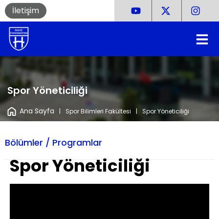
İletişim
Spor Yöneticiliği
Ana Sayfa
|
Spor Bilimleri Fakültesi
|
Spor Yöneticiliği
Bölümler / Programlar
Spor Yöneticiliği