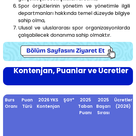
Spor örgütlerinin yönetim ve yönetimle ilgili
departmanları hakkında temel düzeyde bilgiye
sahip olma,
Ulusal ve uluslararası spor organizasyonlarda
çalışabilecek donanıma sahip olmaktır.
Kontenjan, Puanlar ve Ücretler
Burs
Puan
2026 YKS
ŞGY*
2025
2025
Ücretler
Oranı
Türü
Kontenjan
Taban
Başarı
(2026)
Puanı
Sırası